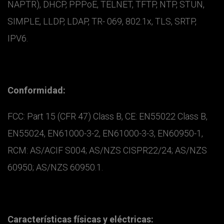
NAPTR), DHCP, PPPoE, TELNET, TFTP, NTP, STUN,
SIMPLE, LLDP, LDAP, TR- 069, 802.1x, TLS, SRTP,
IPV6.
Conformidad:
FCC: Part 15 (CFR 47) Class B, CE: EN55022 Class B,
EN55024, EN61000-3-2, EN61000-3-3, EN60950-1,
RCM: AS/ACIF S004; AS/NZS CISPR22/24; AS/NZS
60950; AS/NZS 60950.1.
Características físicas y eléctricas: