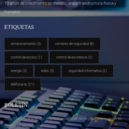
10 años de crecimiento sostenido, una infraestructura física y
humana.
ETIQUETAS
almacenamiento
(3)
camaras-de-seguridad
(8)
control-de-acceso
(1)
control-de-asistencia
(2)
energia
(3)
redes
(9)
seguridad-informatica
(2)
telefonia-ip
(21)
BOLETÍN
Suscribete para recibir ofertas y noticias de productos nuevos en
tu correo electrónico