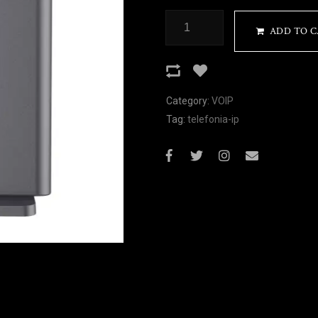
ADD TO 
Category:
VOIP
Tag:
telefonia-ip