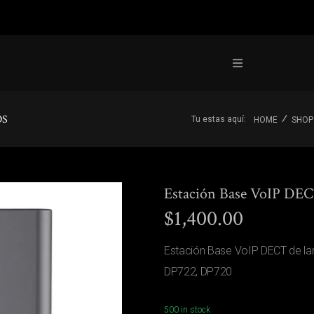
OS
Tu estas aquí:
HOME
SHOP
Estación Base VoIP DEC
$
1,400.00
Estación Base VoIP DECT de l
DP722, DP720
500 in stock