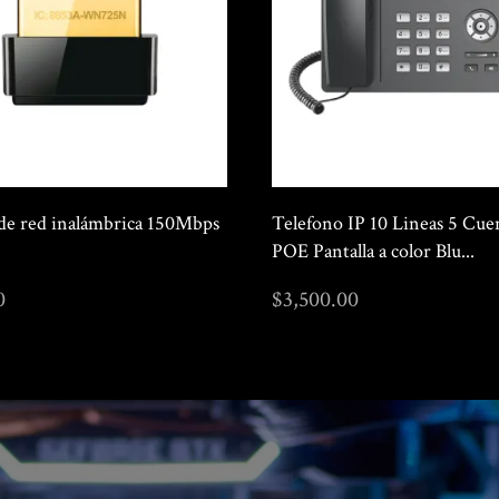
0p 8 Canales + 2 Canales Ip
Tarjeta de red inalámbrica 
2.4Ghz
.00
$
450.00