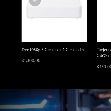
s SIP
Telefono IP 16 Lineas 16 Cuentas
Dvr 108
SIP POE Pantalla tactil Blu...
$
1,300
$
9,900.00