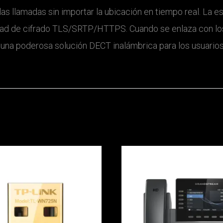
 las llamadas sin importar la ubicación en tiempo real. La
dad de cifrado TLS/SRTP/HTTPS. Cuando se enlaza con l
una poderosa solución DECT inalámbrica para los usuario