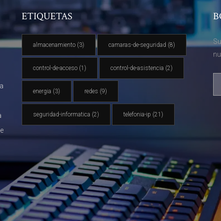
ETIQUETAS
B
Su
almacenamiento
(3)
camaras-de-seguridad
(8)
nu
control-de-acceso
(1)
control-de-asistencia
(2)
va
energia
(3)
redes
(9)
seguridad-informatica
(2)
telefonia-ip
(21)
a
de