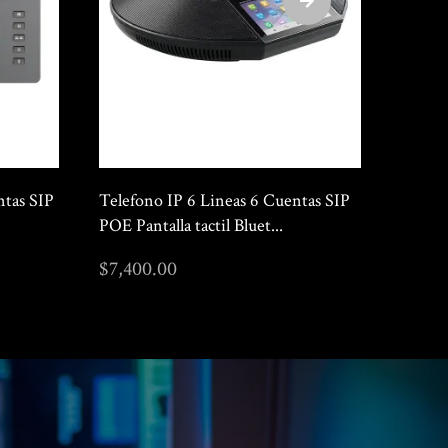
150Mbps
Telefono IP 10 Lineas 5 Cuentas SIP
Telefo
POE Pantalla a color Blu...
POE Pan
$
3,500.00
$
7,40