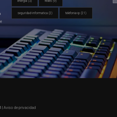
energia
(3)
redes
(9)
seguridad-informatica
(2)
telefonia-ip
(21)
a
de
 |
Aviso de privacidad