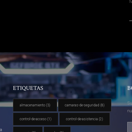
M
ETIQUETAS
B
Su
almacenamiento
(3)
camaras-de-seguridad
(8)
nu
control-de-acceso
(1)
control-de-asistencia
(2)
va