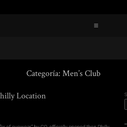
Categoría:
Men’s Club
hilly Location
S
x of eyewear” by GQ, officially opened their Philly