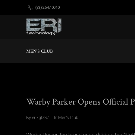
(33) 2547 0010
MEN’S CLUB
Warby Parker Opens Official P
By
erikgtz87
In
Men's Club
Warby Parker, the brand once dubbed the “Netfli