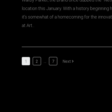
location this January. With a history beginning
it’s somewhat of a homecoming for the innovat
at Art...
1
2
…
7
Next