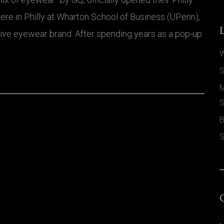
 here in Philly at Wharton School of Business (UPenn),
ive eyewear brand. After spending years as a pop-up
W
S
M
S
B
S