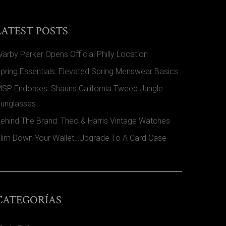
LATEST POSTS
arby Parker Opens Official Philly Location
pring Essentials: Elevated Spring Menswear Basics
SP Endorses: Shauns California Tweed Jungle
unglasses
ehind The Brand: Theo & Harris Vintage Watches
lim Down Your Wallet…Upgrade To A Card Case
CATEGORÍAS